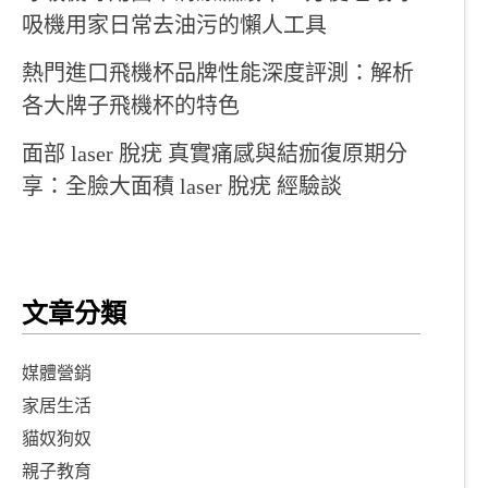
吸機用家日常去油污的懶人工具
熱門進口飛機杯品牌性能深度評測：解析
各大牌子飛機杯的特色
面部 laser 脫疣 真實痛感與結痂復原期分
享：全臉大面積 laser 脫疣 經驗談
文章分類
媒體營銷
家居生活
貓奴狗奴
親子教育