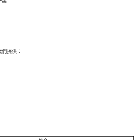
十萬
我們提供：