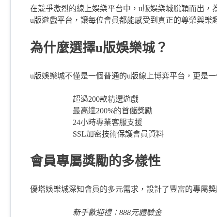
在競爭激烈的線上娛樂平台中，u版娛樂城脫穎而出，
u版遊戲平台，讓每位會員都能感受到真正的尊榮與樂
為什麼選擇u版娛樂城？
u版娛樂城不僅是一個普通的u版線上博弈平台，更是
超過200款精選遊戲
最高達200%的首儲獎勵
24小時專業客服支援
SSL加密技術保護會員資料
會員專屬獎勵的多樣性
優塔娛樂城深知會員的多元需求，設計了豐富的專屬獎
新手歡迎禮：888元體驗金