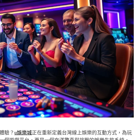
體驗？
u娛樂城
正在重新定義台灣線上娛樂的互動方式，為玩