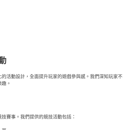
動
化的活動設計，全面提升玩家的遊戲參與感。我們深知玩家不
樂趣。
競技賽事。我們提供的競技活動包括：