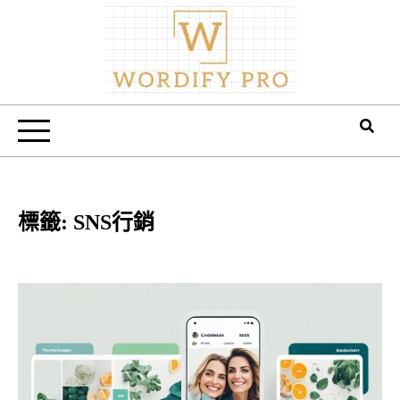
Skip
to
content
Wordify Pro
標籤:
SNS行銷