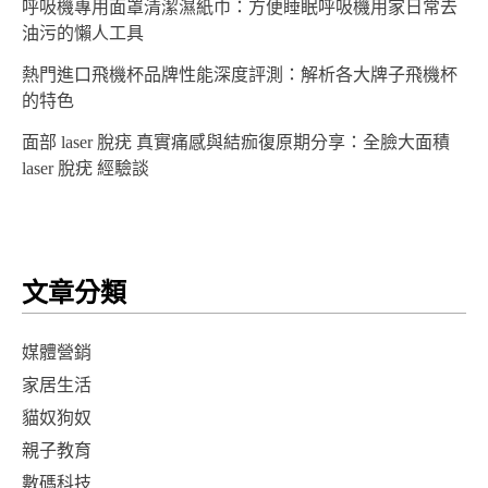
呼吸機專用面罩清潔濕紙巾：方便睡眠呼吸機用家日常去
油污的懶人工具
熱門進口飛機杯品牌性能深度評測：解析各大牌子飛機杯
的特色
面部 laser 脫疣 真實痛感與結痂復原期分享：全臉大面積
laser 脫疣 經驗談
文章分類
媒體營銷
家居生活
貓奴狗奴
親子教育
數碼科技