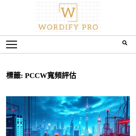
Skip
to
content
Wordify Pro
標籤:
PCCW寬頻評估