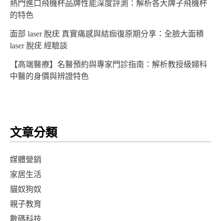
熱門進口飛機杯品牌性能深度評測：解析各大牌子飛機杯
的特色
面部 laser 脫疣 真實痛感與結痂復原期分享：全臉大面積
laser 脫疣 經驗談
【高端醫療】名醫預約與專家門診指南：解析教授級婦科
中醫的身價與辨證特色
文章分類
媒體營銷
家居生活
貓奴狗奴
親子教育
數碼科技