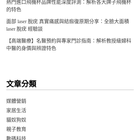
熱門進口飛機杯品牌性能深度評測：解析各大牌子飛機杯
的特色
面部 laser 脫疣 真實痛感與結痂復原期分享：全臉大面積
laser 脫疣 經驗談
【高端醫療】名醫預約與專家門診指南：解析教授級婦科
中醫的身價與辨證特色
文章分類
媒體營銷
家居生活
貓奴狗奴
親子教育
數碼科技