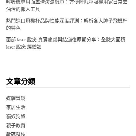
呼吸機專用面罩清潔濕紙巾：方便睡眠呼吸機用家日常去
油污的懶人工具
熱門進口飛機杯品牌性能深度評測：解析各大牌子飛機杯
的特色
面部 laser 脫疣 真實痛感與結痂復原期分享：全臉大面積
laser 脫疣 經驗談
文章分類
媒體營銷
家居生活
貓奴狗奴
親子教育
數碼科技