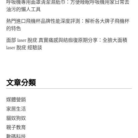
呼吸機專用面罩清潔濕紙巾：方便睡眠呼吸機用家日常去
油污的懶人工具
熱門進口飛機杯品牌性能深度評測：解析各大牌子飛機杯
的特色
面部 laser 脫疣 真實痛感與結痂復原期分享：全臉大面積
laser 脫疣 經驗談
文章分類
媒體營銷
家居生活
貓奴狗奴
親子教育
數碼科技