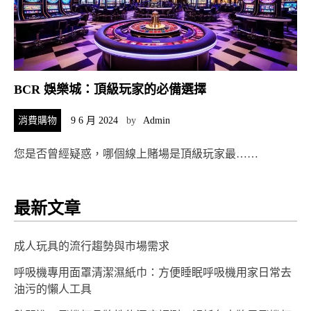
BCR 娛樂城：頂級玩家的必備選擇
消費購物
9 6 月 2024
by
Admin
您是否曾經疑惑，哪個線上賭場是頂級玩家最……
最新文章
成人玩具的流行趨勢與市場需求
呼吸機專用面罩清潔濕紙巾：方便睡眠呼吸機用家日常去
油污的懶人工具