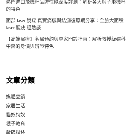
熱門進口飛機杯品牌性能深度評測：解析各大牌子飛機杯
的特色
面部 laser 脫疣 真實痛感與結痂復原期分享：全臉大面積
laser 脫疣 經驗談
【高端醫療】名醫預約與專家門診指南：解析教授級婦科
中醫的身價與辨證特色
文章分類
媒體營銷
家居生活
貓奴狗奴
親子教育
數碼科技