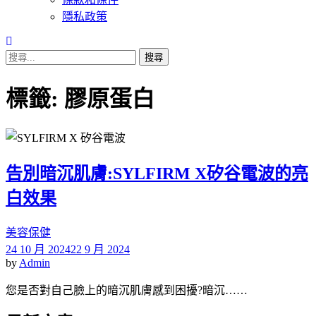
隱私政策
搜
尋
關
標籤:
膠原蛋白
鍵
字:
告別暗沉肌膚:SYLFIRM X矽谷電波的亮
白效果
美容保健
24 10 月 2024
22 9 月 2024
by
Admin
您是否對自己臉上的暗沉肌膚感到困擾?暗沉……