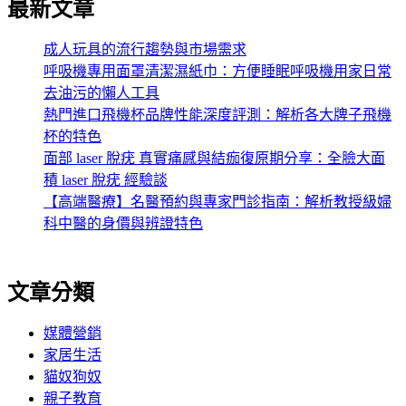
最新文章
成人玩具的流行趨勢與市場需求
呼吸機專用面罩清潔濕紙巾：方便睡眠呼吸機用家日常
去油污的懶人工具
熱門進口飛機杯品牌性能深度評測：解析各大牌子飛機
杯的特色
面部 laser 脫疣 真實痛感與結痂復原期分享：全臉大面
積 laser 脫疣 經驗談
【高端醫療】名醫預約與專家門診指南：解析教授級婦
科中醫的身價與辨證特色
文章分類
媒體營銷
家居生活
貓奴狗奴
親子教育