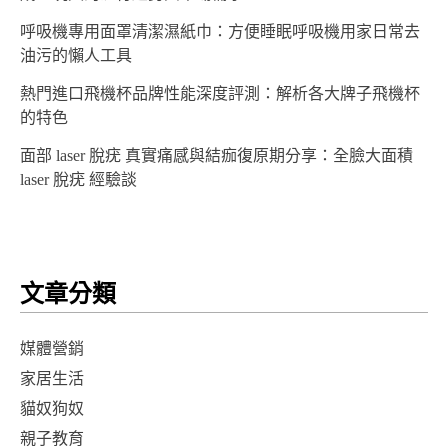
呼吸機專用面罩清潔濕紙巾：方便睡眠呼吸機用家日常去
油污的懶人工具
熱門進口飛機杯品牌性能深度評測：解析各大牌子飛機杯
的特色
面部 laser 脫疣 真實痛感與結痂復原期分享：全臉大面積
laser 脫疣 經驗談
文章分類
媒體營銷
家居生活
貓奴狗奴
親子教育