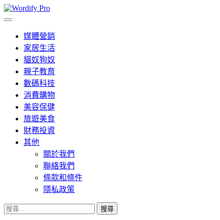
Skip
to
Wordify Pro
content
媒體營銷
家居生活
貓奴狗奴
親子教育
數碼科技
消費購物
美容保健
旅遊美食
財務投資
其他
關於我們
聯絡我們
條款和條件
隱私政策
搜