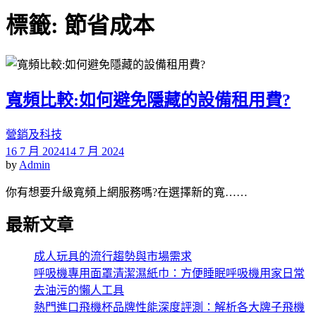
尋
關
標籤:
節省成本
鍵
字:
寬頻比較:如何避免隱藏的設備租用費?
營銷及科技
16 7 月 2024
14 7 月 2024
by
Admin
你有想要升級寬頻上網服務嗎?在選擇新的寬……
最新文章
成人玩具的流行趨勢與市場需求
呼吸機專用面罩清潔濕紙巾：方便睡眠呼吸機用家日常
去油污的懶人工具
熱門進口飛機杯品牌性能深度評測：解析各大牌子飛機