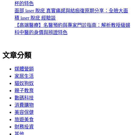
杯的特色
面部 laser 脫疣 真實痛感與結痂復原期分享：全臉大面
積 laser 脫疣 經驗談
【高端醫療】名醫預約與專家門診指南：解析教授級婦
科中醫的身價與辨證特色
文章分類
媒體營銷
家居生活
貓奴狗奴
親子教育
數碼科技
消費購物
美容保健
旅遊美食
財務投資
其他