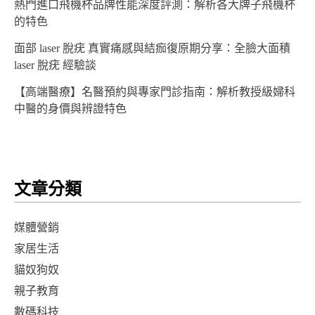
熱門進口飛機杯品牌性能深度評測：解析各大牌子飛機杯
的特色
面部 laser 脫疣 真實痛感與結痂復原期分享：全臉大面積
laser 脫疣 經驗談
【高端醫療】名醫預約與專家門診指南：解析教授級婦科
中醫的身價與辨證特色
文章分類
媒體營銷
家居生活
貓奴狗奴
親子教育
數碼科技