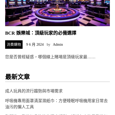
BCR 娛樂城：頂級玩家的必備選擇
消費購物
9 6 月 2024
by
Admin
您是否曾經疑惑，哪個線上賭場是頂級玩家最……
最新文章
成人玩具的流行趨勢與市場需求
呼吸機專用面罩清潔濕紙巾：方便睡眠呼吸機用家日常去
油污的懶人工具