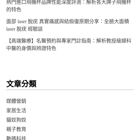
熱門進口飛機杯品牌性能深度評測：解析各大牌子飛機杯
的特色
面部 laser 脫疣 真實痛感與結痂復原期分享：全臉大面積
laser 脫疣 經驗談
【高端醫療】名醫預約與專家門診指南：解析教授級婦科
中醫的身價與辨證特色
文章分類
媒體營銷
家居生活
貓奴狗奴
親子教育
數碼科技