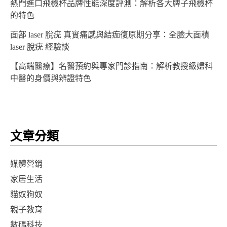
熱門進口飛機杯品牌性能深度評測：解析各大牌子飛機杯
的特色
面部 laser 脫疣 真實痛感與結痂復原期分享：全臉大面積
laser 脫疣 經驗談
【高端醫療】名醫預約與專家門診指南：解析教授級婦科
中醫的身價與辨證特色
文章分類
媒體營銷
家居生活
貓奴狗奴
親子教育
數碼科技