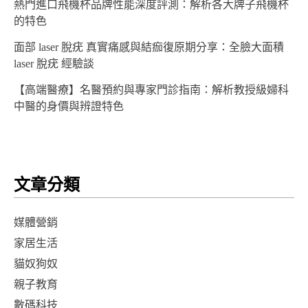
熱門進口飛機杯品牌性能深度評測：解析各大牌子飛機杯
的特色
面部 laser 脫疣 真實痛感與結痂復原期分享：全臉大面積
laser 脫疣 經驗談
【高端醫療】名醫預約與專家門診指南：解析教授級婦科
中醫的身價與辨證特色
文章分類
媒體營銷
家居生活
貓奴狗奴
親子教育
數碼科技