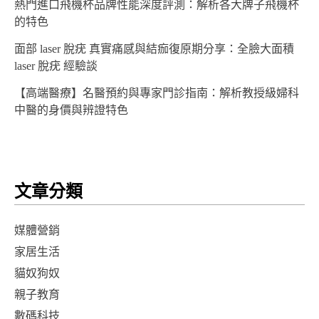
熱門進口飛機杯品牌性能深度評測：解析各大牌子飛機杯
的特色
面部 laser 脫疣 真實痛感與結痂復原期分享：全臉大面積
laser 脫疣 經驗談
【高端醫療】名醫預約與專家門診指南：解析教授級婦科
中醫的身價與辨證特色
文章分類
媒體營銷
家居生活
貓奴狗奴
親子教育
數碼科技