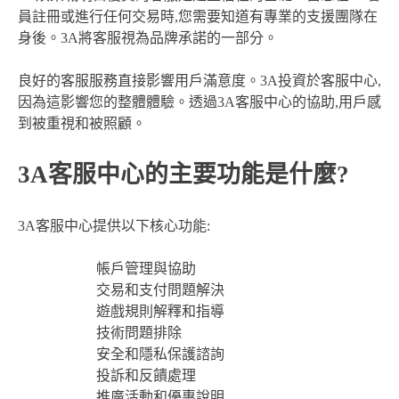
員註冊或進行任何交易時,您需要知道有專業的支援團隊在
身後。3A將客服視為品牌承諾的一部分。
良好的客服服務直接影響用戶滿意度。3A投資於客服中心,
因為這影響您的整體體驗。透過3A客服中心的協助,用戶感
到被重視和被照顧。
3A客服中心的主要功能是什麼?
3A客服中心提供以下核心功能:
帳戶管理與協助
交易和支付問題解決
遊戲規則解釋和指導
技術問題排除
安全和隱私保護諮詢
投訴和反饋處理
推廣活動和優惠說明