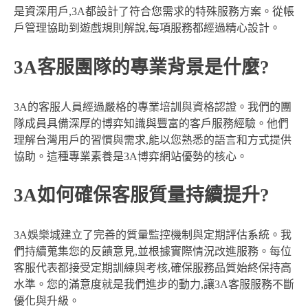
是資深用戶,3A都設計了符合您需求的特殊服務方案。從帳
戶管理協助到遊戲規則解說,每項服務都經過精心設計。
3A客服團隊的專業背景是什麼?
3A的客服人員經過嚴格的專業培訓與資格認證。我們的團
隊成員具備深厚的博弈知識與豐富的客戶服務經驗。他們
理解台灣用戶的習慣與需求,能以您熟悉的語言和方式提供
協助。這種專業素養是3A博弈網站優勢的核心。
3A如何確保客服質量持續提升?
3A娛樂城建立了完善的質量監控機制與定期評估系統。我
們持續蒐集您的反饋意見,並根據實際情況改進服務。每位
客服代表都接受定期訓練與考核,確保服務品質始終保持高
水準。您的滿意度就是我們進步的動力,讓3A客服服務不斷
優化與升級。