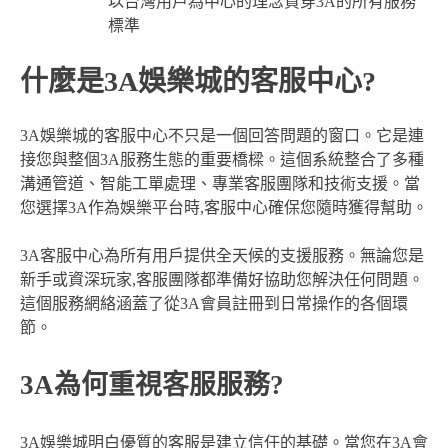
以台灣用戶為中心的理念貫穿3A的所有服務
標準
什麼是3A娛樂城的客服中心?
3A娛樂城的客服中心不只是一個回答問題的窗口。它是連
接您與整個3A服務生態的重要橋樑。這個系統整合了多種
溝通管道、智能工單處理、專業客服團隊和技術支援。當
您選擇3A作為娛樂平台時,客服中心確保您隨時獲得幫助。
3A客服中心為所有用戶提供全天候的支援服務。無論您是
新手或資深玩家,客服團隊都準備好協助您解決任何問題。
這個服務網絡涵蓋了從3A會員註冊到日常操作的各個環
節。
3A為何重視客服服務?
3A娛樂城明白優質的客服是建立信任的基礎。當您在3A會