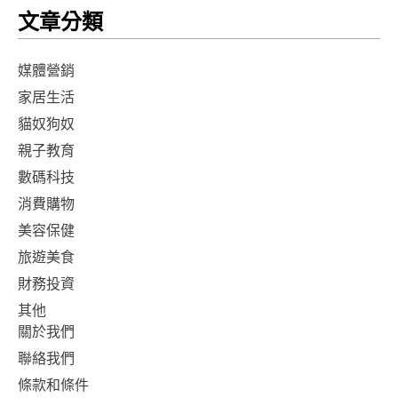
文章分類
媒體營銷
家居生活
貓奴狗奴
親子教育
數碼科技
消費購物
美容保健
旅遊美食
財務投資
其他
關於我們
聯絡我們
條款和條件