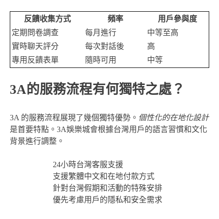
反饋收集方式
頻率
用戶參與度
定期問卷調查
每月進行
中等至高
實時聊天評分
每次對話後
高
專用反饋表單
隨時可用
中等
3A的服務流程有何獨特之處？
3A 的服務流程展現了幾個獨特優勢。
個性化的在地化設計
是首要特點。3A娛樂城會根據台灣用戶的語言習慣和文化
背景進行調整。
24小時台灣客服支援
支援繁體中文和在地付款方式
針對台灣假期和活動的特殊安排
優先考慮用戶的隱私和安全需求