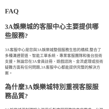
FAQ
3A娛樂城的客服中心主要提供哪
些服務?
3A客服中心是您與3A娛樂城整個服務生態的橋樑,整合了
多種溝通管道、智能工單系統、專業客服團隊和後台技術
支援。無論您在3A會員註冊、遊戲諮詢、金流處理或技術
疑難方面有任何問題,3A客服中心都能提供完整的解決方
案。
為什麼3A娛樂城特別重視客服服
務品質?