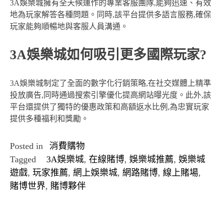
3A娛樂城擁有全天候運作的專業客服團隊,能夠迅速、有效
地為玩家解答各種問題。同時,該平台提供多語言服務,確保
玩家能夠順暢地與客服人員溝通。
3A娛樂城如何吸引更多國際玩家?
3A娛樂城制定了全面的數字化行銷策略,在社交媒體上精準
投放廣告,同時通過搜索引擎優化提高網站曝光度。此外,該
平台還提供了獨特的優惠政策和高額返水比例,為忠實玩家
提供多種福利和獎勵。
Posted in
消費購物
Tagged
3A娛樂城
,
在線賭博
,
娛樂城推薦
,
娛樂城
遊戲
,
玩家推薦
,
網上娛樂城
,
網路賭博
,
線上賭場
,
賭博世界
,
賭博夥伴