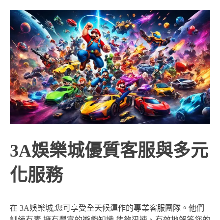
3A娛樂城優質客服與多元
化服務
在 3A娛樂城,您可享受全天候運作的專業客服團隊。他們
訓練有素,擁有豐富的遊戲知識,能夠迅速、有效地解答您的