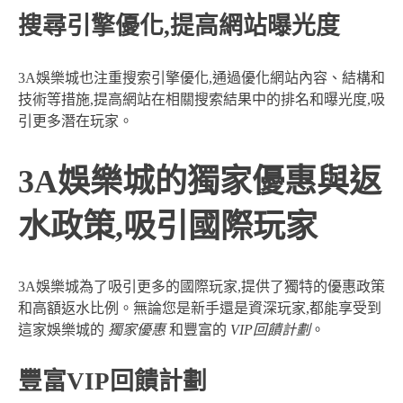
搜尋引擎優化,提高網站曝光度
3A娛樂城也注重搜索引擎優化,通過優化網站內容、結構和
技術等措施,提高網站在相關搜索結果中的排名和曝光度,吸
引更多潛在玩家。
3A娛樂城的獨家優惠與返
水政策,吸引國際玩家
3A娛樂城為了吸引更多的國際玩家,提供了獨特的優惠政策
和高額返水比例。無論您是新手還是資深玩家,都能享受到
這家娛樂城的
獨家優惠
和豐富的
VIP回饋計劃
。
豐富VIP回饋計劃