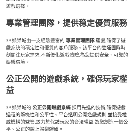
遊戲選擇。
專業管理團隊，提供稳定優質服務
3A娛樂城由一支經驗豐富的
專業管理團隊
運營,確保了遊
戲系統的穩定性和優質的客戶服務。該平台的營運團隊時
刻關注玩家需求,不斷優化遊戲體驗,為您提供安全、可靠的
娛樂環境。
公正公開的遊戲系統，確保玩家權
益
3A娛樂城的
公正公開遊戲系統
採用先進的技術,確保遊戲
過程的隨機性和公平性。平台透明公開遊戲規則,並接受權
威機構的監管,致力於保護玩家的合法權益,為您創造一個公
平、公正的線上娛樂體驗。