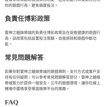
你的遊戲行為，避免過度投注。
負責任博彩政策
雷神之鎚娛樂城的負責任博彩政策旨在促進健康的遊戲行
為。該政策包括設置投注限額、自我排除和遊戲中斷功
能。
常見問題解答
如果你對雷神之鎚娛樂城的遊戲規則、支付方式或客戶支
持有任何疑問，可以參考常見問題解答部分。雷神之鎚娛
樂城致力於提供一個安全、公平的遊戲環境，讓你在線上
賭場中盡情享受華語娛樂平台的樂趣。
FAQ