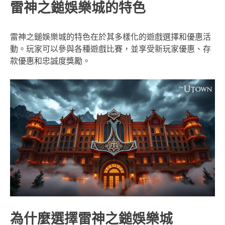
雷神之鎚娛樂城的特色
雷神之鎚娛樂城的特色在於其多樣化的遊戲選擇和優惠活
動。玩家可以參與各種遊戲比賽，並享受新玩家優惠、存
款優惠和忠誠度獎勵。
為什麼選擇雷神之鎚娛樂城