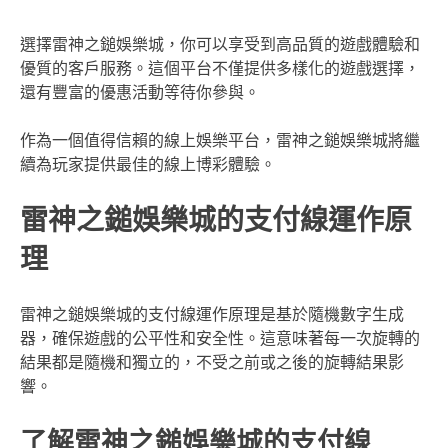
選擇雷神之鎚娛樂城，你可以享受到高品質的遊戲體驗和
優質的客戶服務。這個平台不僅提供多樣化的遊戲選擇，
還有豐富的優惠活動等待你參與。
作為一個值得信賴的線上娛樂平台，雷神之鎚娛樂城將繼
續為玩家提供最佳的線上博彩體驗。
雷神之鎚娛樂城的支付線運作原
理
雷神之鎚娛樂城的支付線運作原理是基於隨機數字生成
器，確保遊戲的公平性和安全性。這意味著每一次旋轉的
結果都是隨機和獨立的，不受之前或之後的旋轉結果影
響。
了解雷神之鎚娛樂城的支付線