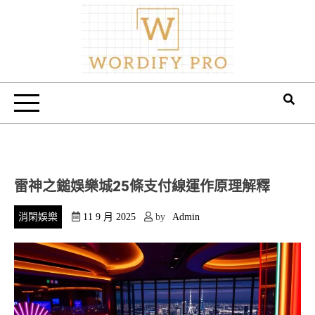
Skip
to
content
Wordify Pro
雷神之鎚娛樂城25條支付線運作原理解釋
消閑娛樂
11 9 月 2025
by
Admin