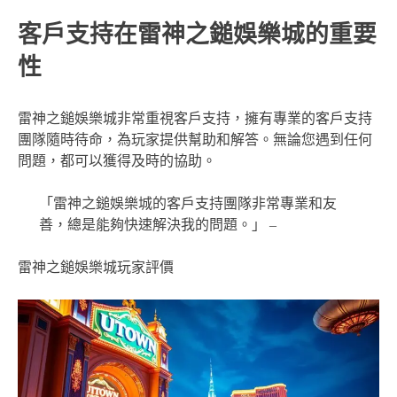
客戶支持在雷神之鎚娛樂城的重要
性
雷神之鎚娛樂城非常重視客戶支持，擁有專業的客戶支持
團隊隨時待命，為玩家提供幫助和解答。無論您遇到任何
問題，都可以獲得及時的協助。
「雷神之鎚娛樂城的客戶支持團隊非常專業和友
善，總是能夠快速解決我的問題。」 –
雷神之鎚娛樂城玩家評價