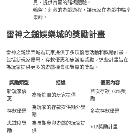
員，提供真實的賭場體驗。
輪盤：刺激的遊戲過程，讓玩家在遊戲中暢享
樂趣。
雷神之鎚娛樂城的獎勵計畫
雷神之鎚娛樂城為玩家提供了多項優惠活動和獎勵計畫，
包括新玩家優惠、存款優惠和忠誠度獎勵。這些計畫旨在
為玩家提供更多的遊戲機會和豐厚的獎勵。
獎勵類型
描述
優惠內容
新玩家優
首次存款100%獎
為新註冊的玩家提供
惠
勵
為玩家的存款提供額外獎
存款優惠
多次存款優惠
勵
忠誠度獎
為長期參與遊戲的玩家提
VIP獎勵計畫
勵
供