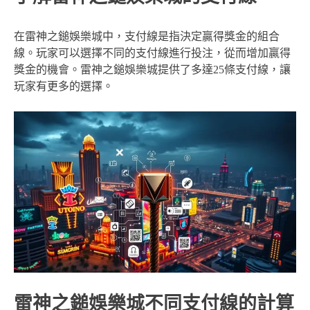
在雷神之鎚娛樂城中，支付線是指決定贏得獎金的組合
線。玩家可以選擇不同的支付線進行投注，從而增加贏得
獎金的機會。雷神之鎚娛樂城提供了多達25條支付線，讓
玩家有更多的選擇。
雷神之鎚娛樂城不同支付線的計算