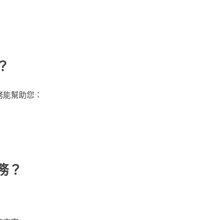
？
服務能幫助您：
服務？