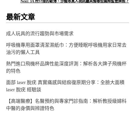
導
Next:
3A 所介接的歐博、沙龍等真人視訊廳具備哪些國際監管牌照？
覽
最新文章
成人玩具的流行趨勢與市場需求
呼吸機專用面罩清潔濕紙巾：方便睡眠呼吸機用家日常去
油污的懶人工具
熱門進口飛機杯品牌性能深度評測：解析各大牌子飛機杯
的特色
面部 laser 脫疣 真實痛感與結痂復原期分享：全臉大面積
laser 脫疣 經驗談
【高端醫療】名醫預約與專家門診指南：解析教授級婦科
中醫的身價與辨證特色