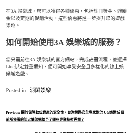
在3A 娛樂城，您可以獲得各種優惠，包括註冊獎金、體驗
金以及定期的促銷活動，這些優惠將進一步提升您的遊戲
樂趣。
如何開始使用3A 娛樂城的服務？
您只需前往3A 娛樂城的官方網站，完成註冊流程，並選擇
Line綁定雙重通知，便可開始享受安全且多樣化的線上娛
樂城遊戲。
Posted in
消閑娛樂
文
Previous:
關於保障數位資產的安全性，台灣網路安全專家對於 UG娛樂城 目
前所佈署的防火牆架構給予了哪些專業技術評價？
章