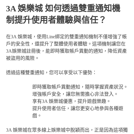
3A 娛樂城 如何透過雙重通知機
制提升使用者體驗與信任？
在3A 娛樂城，使用Line綁定的雙重通知機制不僅增強了帳
戶的安全性，還提升了整體使用者體驗。這項機制讓您在
3A娛樂城註冊後，能即時獲取帳戶異動的通知，降低資產
被盜用的風險。
透過這種雙重通知，您可以享受以下優勢：
即時獲取帳戶異動通知，隨時掌握資產狀況。
增強帳戶安全，讓您無需擔心非法登入。
享有3A 娛樂城優惠，提升遊戲樂趣。
提升使用者信任，讓您更安心地參與各種遊
戲。
3A 娛樂城在眾多線上娛樂城中脫穎而出，正是因為這項獨