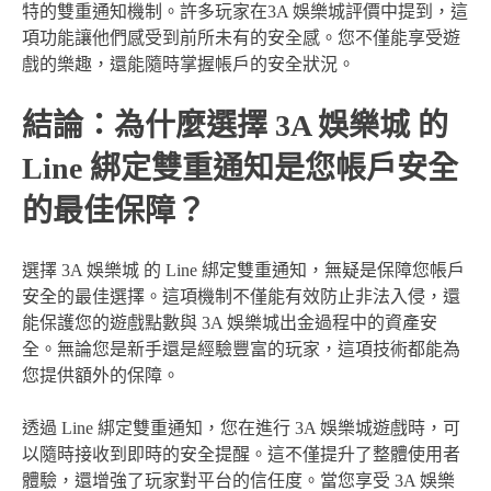
特的雙重通知機制。許多玩家在3A 娛樂城評價中提到，這
項功能讓他們感受到前所未有的安全感。您不僅能享受遊
戲的樂趣，還能隨時掌握帳戶的安全狀況。
結論：為什麼選擇 3A 娛樂城 的
Line 綁定雙重通知是您帳戶安全
的最佳保障？
選擇 3A 娛樂城 的 Line 綁定雙重通知，無疑是保障您帳戶
安全的最佳選擇。這項機制不僅能有效防止非法入侵，還
能保護您的遊戲點數與 3A 娛樂城出金過程中的資產安
全。無論您是新手還是經驗豐富的玩家，這項技術都能為
您提供額外的保障。
透過 Line 綁定雙重通知，您在進行 3A 娛樂城遊戲時，可
以隨時接收到即時的安全提醒。這不僅提升了整體使用者
體驗，還增強了玩家對平台的信任度。當您享受 3A 娛樂