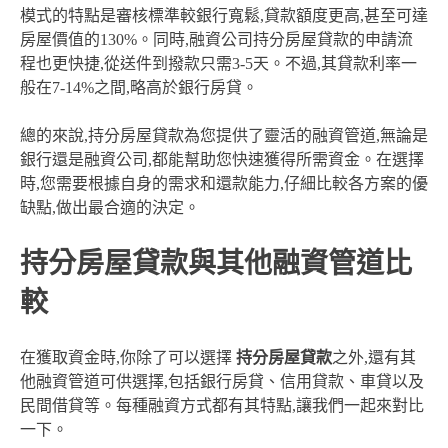
模式的特點是審核標準較銀行寬鬆,貸款額度更高,甚至可達
房屋價值的130%。同時,融資公司持分房屋貸款的申請流
程也更快捷,從送件到撥款只需3-5天。不過,其貸款利率一
般在7-14%之間,略高於銀行房貸。
總的來說,持分房屋貸款為您提供了靈活的融資管道,無論是
銀行還是融資公司,都能幫助您快速獲得所需資金。在選擇
時,您需要根據自身的需求和還款能力,仔細比較各方案的優
缺點,做出最合適的決定。
持分房屋貸款與其他融資管道比
較
在獲取資金時,你除了可以選擇
持分房屋貸款
之外,還有其
他融資管道可供選擇,包括銀行房貸、信用貸款、車貸以及
民間借貸等。每種融資方式都有其特點,讓我們一起來對比
一下。