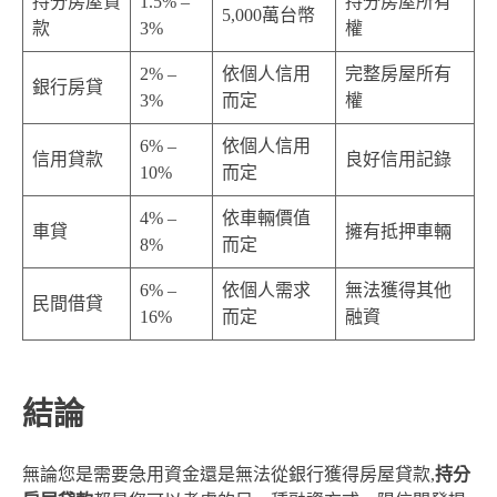
持分房屋貸
1.5% –
持分房屋所有
5,000萬台幣
款
3%
權
2% –
依個人信用
完整房屋所有
銀行房貸
3%
而定
權
6% –
依個人信用
信用貸款
良好信用記錄
10%
而定
4% –
依車輛價值
車貸
擁有抵押車輛
8%
而定
6% –
依個人需求
無法獲得其他
民間借貸
16%
而定
融資
結論
無論您是需要急用資金還是無法從銀行獲得房屋貸款,
持分