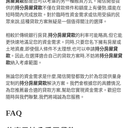
房屋貸款
都是您可以考慮的另一種融資方式。陽信開發提
供的
持分房屋貸款
不僅在貸款條件和額度上有優勢,還能在
短時間內完成放款。對於臨時性資金需求或信用受損的民
眾來說,這種貸款方案無疑是一個值得關注的選擇。
相較於傳統銀行房貸,
持分房屋貸款
的利率可能略高,但它能
更快速地滿足您的資金需求。同時,只要您名下擁有房屋或
土地資產,即使個人條件不太理想,也可以申請
持分房屋貸
款
。因此,在選擇適合自己的貸款方案時,不妨將
持分房屋貸
款
納入考慮範圍。
無論您的資金需求是什麼,陽信開發都致力於為您提供量身
定制的
持分房屋貸款
解決方案。我們會根據您的具體情況,
為您推薦最合適的貸款方案,幫助您實現資金需求。歡迎您
隨時與我們聯繫,我們將竭誠為您服務。
FAQ