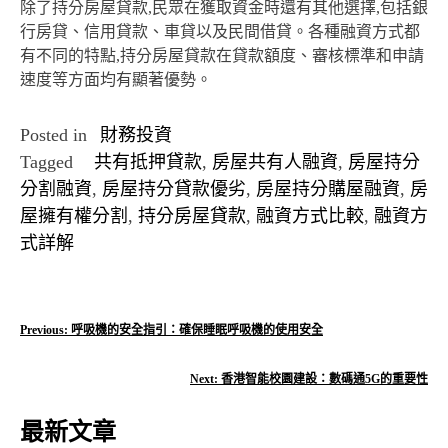
除了持分房屋貸款,民眾在獲取資金時還有其他選擇,包括銀
行房貸、信用貸款、車貸以及民間借貸。各種融資方式都
有不同的特點,持分房屋貸款在貸款額度、審核標準和申請
速度等方面均有顯著優勢。
Posted in
財務投資
Tagged
共有抵押貸款
,
房屋共有人融資
,
房屋持分
分割融資
,
房屋持分貸款優劣
,
房屋持分購屋融資
,
房
屋擁有權分割
,
持分房屋貸款
,
融資方式比較
,
融資方
式詳解
文
Previous:
呼吸機的安全指引：確保睡眠呼吸機的使用安全
章
Next:
香港智能校園建設：數碼通5G的重要性
導
最新文章
覽