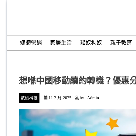
Skip
to
content
Wordify Pro
媒體營銷
家居生活
貓奴狗奴
親子教育
想喺中國移動續約轉機？優惠
數碼科技
11 2 月 2025
by
Admin