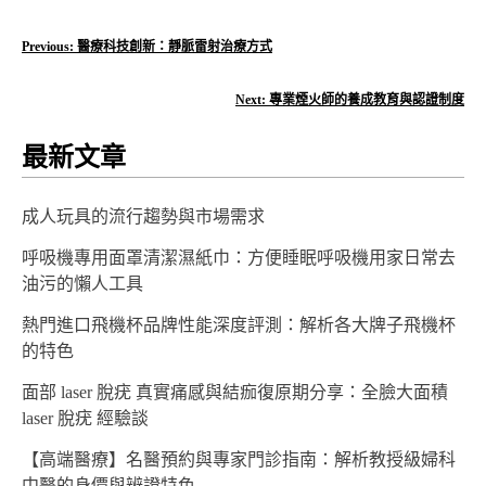
文
Previous:
醫療科技創新：靜脈雷射治療方式
章
Next:
專業煙火師的養成教育與認證制度
導
最新文章
覽
成人玩具的流行趨勢與市場需求
呼吸機專用面罩清潔濕紙巾：方便睡眠呼吸機用家日常去
油污的懶人工具
熱門進口飛機杯品牌性能深度評測：解析各大牌子飛機杯
的特色
面部 laser 脫疣 真實痛感與結痂復原期分享：全臉大面積
laser 脫疣 經驗談
【高端醫療】名醫預約與專家門診指南：解析教授級婦科
中醫的身價與辨證特色