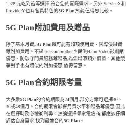
1,399元吃到飽等選擇,符合您的實際需求。另外,ServiceX和
ProviderY也有各具特色的
5G Plan
方案,值得您比較。
5G Plan附加費用及贈品
除了基本月費,
5G Plan
還可能有超額使用費、國際漫遊費
等附加費用。不過Telecombrother也提供Hami Video影劇館
優惠、防駭守門員服務等贈品,為您增添額外價值。其他競
爭對手也有類似的附加優惠,值得留意。
5G Plan合約期限考量
大多數
5G Plan
的合約期限為24個月,部分方案可選擇30、
36或48個月。合約期限會影響月費水平和贈品等優惠,因此
在選擇時務必權衡利弊。無論選擇哪家電信商,都應該仔細
評估自身需求,找到最適合的
5G Plan
。