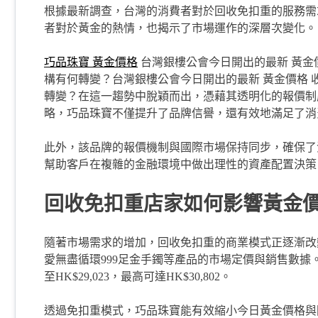
根據最新調查，台灣的消費者對於回收免扣重的服務需
者對於黃金的熱情，也揭示了市場運作的深層次變化。
巧品珠寶 黃金價格
台灣銀樓公會今日開出的最新 黃金
構有何轉變？台灣銀樓公會今日開出的最新 黃金價格
轉變？在這一趨勢中脫穎而出，憑藉其透明化的報價制
略，巧品珠寶不僅提升了品牌信譽，還有效地滿足了消
此外，該品牌的報價機制與國際市場保持同步，確保了
幫助客戶在複雜的金融環境中做出理性的資產配置決策
回收免扣重店家如何影響黃金
隨著市場需求的增加，回收免扣重的商業模式正逐漸改
愛無盡循環999足金手鐲等產品的市場定價與銷售數據。這
至HK$29,023，最高可達HK$30,802。
透過免扣重模式，巧品珠寶能有效縮小今日黃金價格