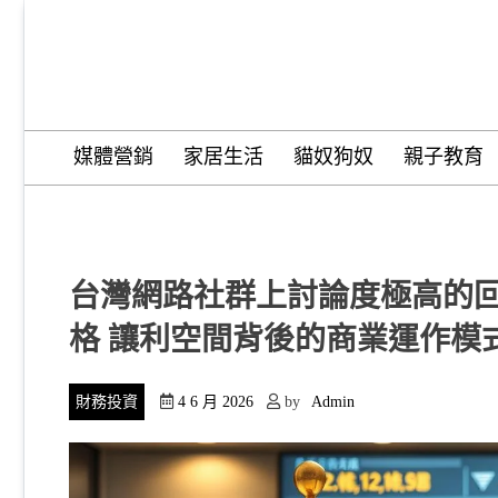
Skip
to
content
Wordify Pro
媒體營銷
家居生活
貓奴狗奴
親子教育
台灣網路社群上討論度極高的回
格 讓利空間背後的商業運作模
財務投資
4 6 月 2026
by
Admin