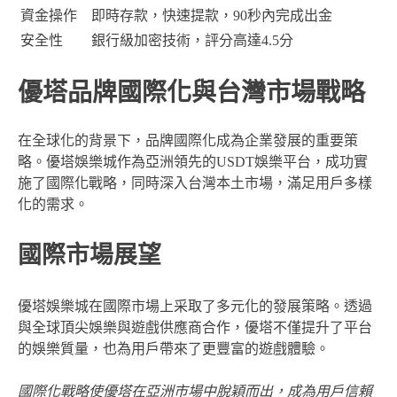
資金操作
即時存款，快速提款，90秒內完成出金
安全性
銀行級加密技術，評分高達4.5分
優塔品牌國際化與台灣市場戰略
在全球化的背景下，品牌國際化成為企業發展的重要策
略。優塔娛樂城作為亞洲領先的USDT娛樂平台，成功實
施了國際化戰略，同時深入台灣本土市場，滿足用戶多樣
化的需求。
國際市場展望
優塔娛樂城在國際市場上采取了多元化的發展策略。透過
與全球頂尖娛樂與遊戲供應商合作，優塔不僅提升了平台
的娛樂質量，也為用戶帶來了更豐富的遊戲體驗。
國際化戰略使優塔在亞洲市場中脫穎而出，成為用戶信賴