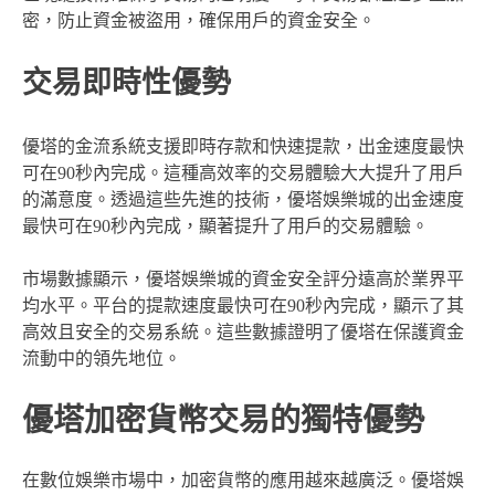
密，防止資金被盜用，確保用戶的資金安全。
交易即時性優勢
優塔的金流系統支援即時存款和快速提款，出金速度最快
可在90秒內完成。這種高效率的交易體驗大大提升了用戶
的滿意度。透過這些先進的技術，優塔娛樂城的出金速度
最快可在90秒內完成，顯著提升了用戶的交易體驗。
市場數據顯示，優塔娛樂城的資金安全評分遠高於業界平
均水平。平台的提款速度最快可在90秒內完成，顯示了其
高效且安全的交易系統。這些數據證明了優塔在保護資金
流動中的領先地位。
優塔加密貨幣交易的獨特優勢
在數位娛樂市場中，加密貨幣的應用越來越廣泛。優塔娛