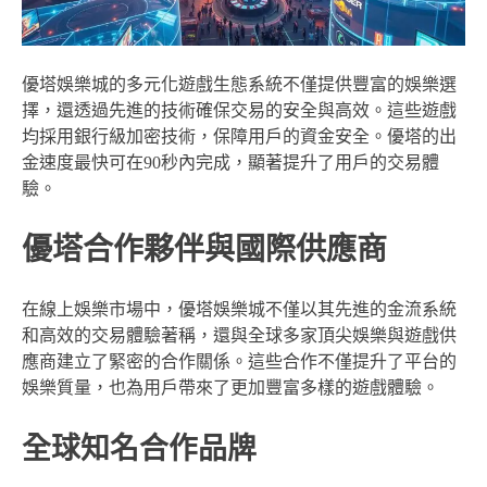
優塔娛樂城的多元化遊戲生態系統不僅提供豐富的娛樂選
擇，還透過先進的技術確保交易的安全與高效。這些遊戲
均採用銀行級加密技術，保障用戶的資金安全。優塔的出
金速度最快可在90秒內完成，顯著提升了用戶的交易體
驗。
優塔合作夥伴與國際供應商
在線上娛樂市場中，優塔娛樂城不僅以其先進的金流系統
和高效的交易體驗著稱，還與全球多家頂尖娛樂與遊戲供
應商建立了緊密的合作關係。這些合作不僅提升了平台的
娛樂質量，也為用戶帶來了更加豐富多樣的遊戲體驗。
全球知名合作品牌