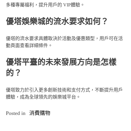
多種專屬福利，提升用戶的 VIP體驗。
優塔娛樂城的流水要求如何？
優塔的流水要求具體取決於活動及優惠類型，用戶可在活
動頁面查看詳細條件。
優塔平臺的未來發展方向是怎樣
的？
優塔致力於引入更多創新技術和支付方式，不斷提升用戶
體驗，成為全球領先的娛樂城平台。
Posted in
消費購物