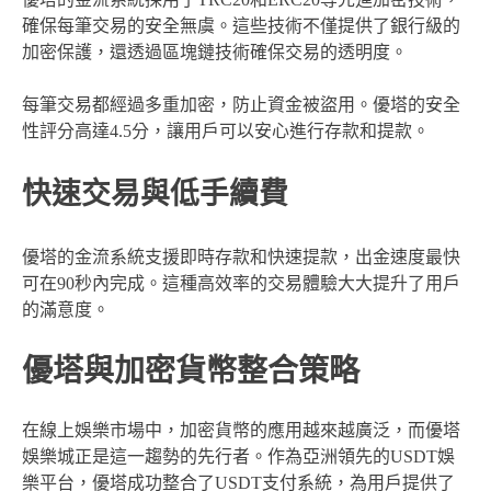
確保每筆交易的安全無虞。這些技術不僅提供了銀行級的
加密保護，還透過區塊鏈技術確保交易的透明度。
每筆交易都經過多重加密，防止資金被盜用。優塔的安全
性評分高達4.5分，讓用戶可以安心進行存款和提款。
快速交易與低手續費
優塔的金流系統支援即時存款和快速提款，出金速度最快
可在90秒內完成。這種高效率的交易體驗大大提升了用戶
的滿意度。
優塔與加密貨幣整合策略
在線上娛樂市場中，加密貨幣的應用越來越廣泛，而優塔
娛樂城正是這一趨勢的先行者。作為亞洲領先的USDT娛
樂平台，優塔成功整合了USDT支付系統，為用戶提供了