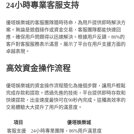
24小時專業客服支持
優塔娛樂城的客服團隊隨時待命，為用戶提供即時解決方
案。無論是遊戲操作或資金交易，客服團隊都能快速回
應，確保用戶問題得以迅速解決。根據用戶反饋，86%的
客戶對客服服務表示滿意，展示了平台在用戶支援方面的
卓越表現。
高效資金操作流程
優塔娛樂城的資金操作流程簡化為幾個步驟，讓用戶輕鬆
完成存款和提款。透過先進的技術，平台提供即時存款和
快速提款，出金速度最快可在90秒內完成。這種高效率的
交易體驗大大提升了用戶的滿意度。
項目
優塔娛樂城
客服支援
24小時專業團隊，86%用戶滿意度