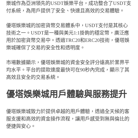
樂城作為亞洲領先的USDT娛樂平台，成功整合了USDT支
付系統，為用戶提供了安全、快速且高效的交易體驗。
優塔娛樂城的加密貨幣交易體系中，USDT支付是其核心
技術之一。USDT是一種與美元1:1掛鉤的穩定幣，廣泛應
用於加密貨幣交易中。透過TRC20和ERC20技術，優塔娛
樂城確保了交易的安全性和透明度。
市場數據顯示，優塔娛樂城的資金安全評分遠高於業界平
均水平。平台的提款速度最快可在90秒內完成，顯示了其
高效且安全的交易系統。
優塔娛樂城用戶體驗與服務提升
優塔娛樂城致力於提供卓越的用戶體驗，透過全天候的客
服支援和高效的資金操作流程，讓用戶感受到無與倫比的
便捷與安心。