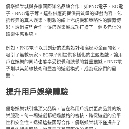
優塔娛樂城與多家國際知名品牌合作，如PNG電子、EG電
子、BNG電子等。這些供應商提供高質量的遊戲內容，包
括經典的真人娛樂、刺激的線上老虎機和策略性的體育博
彩。透過這些合作，優塔娛樂城成功打造了一個多元化的
娛樂生態系統。
例如，PNG電子以其創新的遊戲設計和高額彩金而聞名，
吸引了無數玩家。EG電子則提供多樣化的主題遊戲，讓用
戶在娛樂的同時也能享受視覺和聽覺的雙重震撼。BNG電
子則以其前線技術和豐富的遊戲模式，成為玩家們的最
愛。
提升用戶娛樂體驗
優塔娛樂城引進頂尖品牌，旨在為用戶提供更高品質的娛
樂服務。每一場遊戲都經過嚴格的審核，確保遊戲的公平
性和安全性。透過這些國際合作，優塔娛樂城不僅提升了